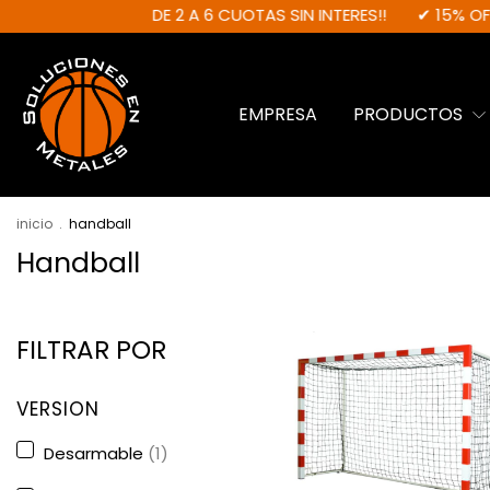
DE 2 A 6 CUOTAS SIN INTERES!!
✔ 15% OFF EN TR
EMPRESA
PRODUCTOS
inicio
.
handball
Handball
FILTRAR POR
VERSION
Desarmable
(1)